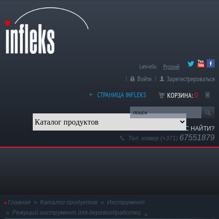
Latviešu
Русский
Войти
Зарегистрироваться
0
СТРАНИЦА INFLEKS
КОРЗИНА:
КАК НАС НАЙТИ?
67551879
Тел. номер (+371)
Главная
Каталог продуктов
Инструмент
Режущий инструмент для деревообработки