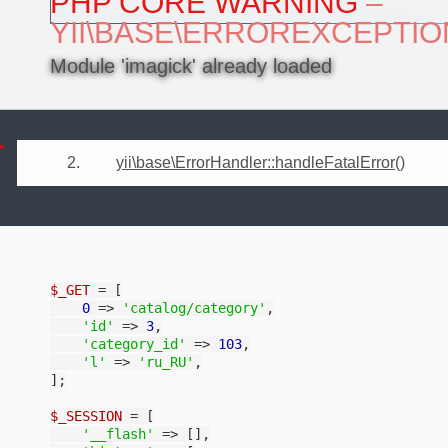
PHP CORE WARNING
–
YII\BASE\ERROREXCEPTIO
Module 'imagick' already loaded
2.
yii\base\ErrorHandler::handleFatalError
()
$_GET
 = [

0
 => 
'catalog/category'
,

'id'
 => 
3
,

'category_id'
 => 
103
,

'l'
 => 
'ru_RU'
,

];

$_SESSION
 = [

'__flash'
 => [],
