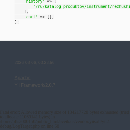
'history'
 => [

'/ru/katalog-produktov/instrument/rezhush
    ],

'cart'
 => [],

];
2026-08-06, 03:23:56
Apache
Yii Framework
/
2.0.7
Fatal error
: Allowed memory size of 134217728 bytes exhausted (tried
to allocate 11069141 bytes) in
/home/pfls2000150/public_html/eveikals/vendor/yiisoft/yii2-
debug/LogTarget.php
on line
58