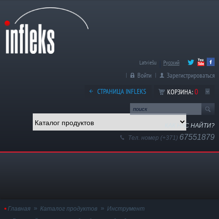
Latviešu
Русский
Войти
Зарегистрироваться
0
СТРАНИЦА INFLEKS
КОРЗИНА:
КАК НАС НАЙТИ?
67551879
Тел. номер (+371)
Главная
Каталог продуктов
Инструмент