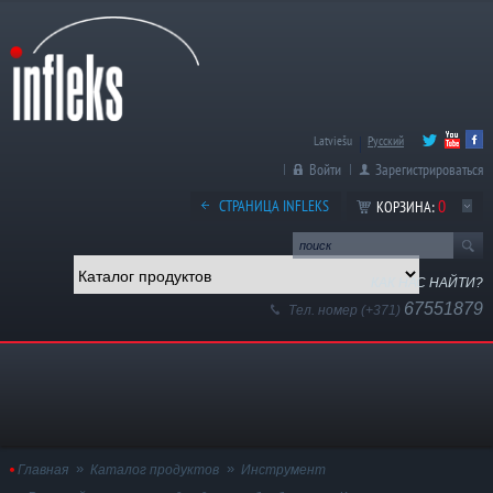
Latviešu
Русский
Войти
Зарегистрироваться
0
СТРАНИЦА INFLEKS
КОРЗИНА:
КАК НАС НАЙТИ?
67551879
Тел. номер (+371)
Главная
Каталог продуктов
Инструмент