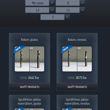
Pēc cenas
D
L2
L1
S
Kokam, gludas
Kokam, rievotas
Cena:
Cena:
26.62 Eur
28.75 Eur
SKATĪT PRODUKTU
SKATĪT PRODUKTU
Spirālfrēzes plātņu
Spirālfrēzes plātņu
materiāliem, gludas
materiāliem, rievotas