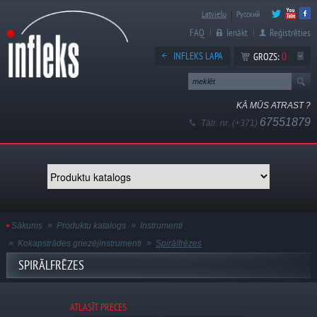
Latviešu
Русский
FAQ
Ienākt
Reģistrēties
0
INFLEKS LAPA
GROZS:
KĀ MŪS ATRAST ?
67551879
Tālr. nr. (+371)
Sākums
Produktu katalogs
Instrumenti
Kokapstrādes griezējinstrumenti
Spirālfrēzes
SPIRĀLFRĒZES
ATLASĪT PRECES