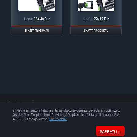
Cena:
Cena:
284.40 Eur
356.13 Eur
SKATĪT PRODUKTU
SKATĪT PRODUKTU
Produktu kategorijas
Instrumenti
Šī vietne izmanto sīkdatnes, lai uzlabotu lietošanas pieredzi un optimizētu
tās darbību. Turpinot lietot šo vietni, Jūs piekrītiet sīkdatņu lietošanai SIA
Iekārtas
INFLEKS tīmekļa vietnē.
Lasīt vairāk
Tehniskie šķidrumi un
palīgmateriāli
SAPRATU
Lapas