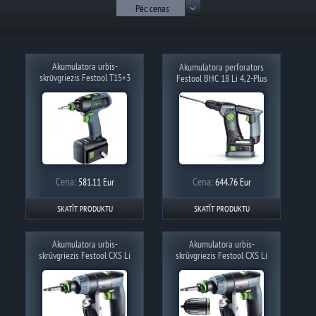
Pēc cenas
Akumulatora urbis-
Akumulatora perforators
skrūvgriezis Festool T15+3
Festool BHC 18 Li 4,2-Plus
Li 3.0 Plus
Cena:
Cena:
581.11 Eur
644.76 Eur
SKATĪT PRODUKTU
SKATĪT PRODUKTU
Akumulatora urbis-
Akumulatora urbis-
skrūvgriezis Festool CXS Li
skrūvgriezis Festool CXS Li
2,6-Plus
2,6-Set