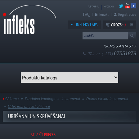
Latviešu
Русский
FAQ
Ienākt
Reģistrēties
0
INFLEKS LAPA
GROZS:
KĀ MŪS ATRAST ?
67551879
Tālr. nr. (+371)
Sākums
Produktu katalogs
Instrumenti
Rokas elektroinstrumenti
Urbšanai un skrūvēšanai
URBŠANAI UN SKRŪVĒŠANAI
ATLASĪT PRECES