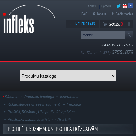
Latviešu
Русский
FAQ
Ienākt
Reģistrēties
0
INFLEKS LAPA
GROZS:
KĀ MŪS ATRAST ?
67551879
Tālr. nr. (+371)
Sākums
Produktu katalogs
Instrumenti
Kokapstrādes griezējinstrumenti
Frēznaži
Profilēti, 50x4mm, UNI profila frēzgalvām
Profilnaža sagatave 50x4mm, Nr.5199
PROFILĒTI, 50X4MM, UNI PROFILA FRĒZGALVĀM