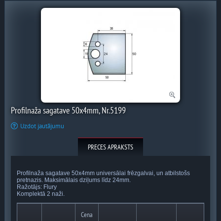
Profilnaža sagatave 50x4mm, Nr.5199
Uzdot jautājumu
PRECES APRAKSTS
Profilnaža sagatave 50x4mm universālai frēzgalvai, un atbilstošs
pretnazis. Maksimālais dziļums līdz 24mm.
Ražotājs: Flury
Komplektā 2 naži.
Cena