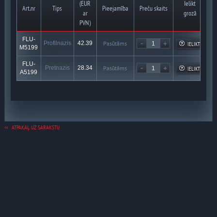
(EUR
Ielikt
Art.nr
Tips
Pieejamība
Preču skaits
ar
grozā
PVN)
FLU-
Profilnazis
42.39
Pasūtāms
IELIKT
M5199
FLU-
Pretnazis
28.34
Pasūtāms
IELIKT
A5199
ATPAKAĻ UZ SARAKSTU